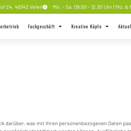
f 24, 46342 Velen
Mo. - Sa. 09.00 - 12.30 Uhr | Mo. & M
erbetrieb
Fachgeschäft
Kreative Köpfe
Aktue
ck darüber, was mit Ihren personenbezogenen Daten pas