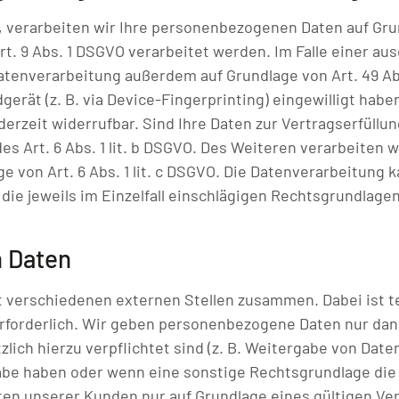
 verarbeiten wir Ihre personenbezogenen Daten auf Grundl
t. 9 Abs. 1 DSGVO verarbeitet werden. Im Falle einer aus
tenverarbeitung außerdem auf Grundlage von Art. 49 Abs.
gerät (z. B. via Device-Fingerprinting) eingewilligt habe
jederzeit widerrufbar. Sind Ihre Daten zur Vertragserfü
es Art. 6 Abs. 1 lit. b DSGVO. Des Weiteren verarbeiten w
ge von Art. 6 Abs. 1 lit. c DSGVO. Die Datenverarbeitung
er die jeweils im Einzelfall einschlägigen Rechtsgrundlag
 Daten
t verschiedenen externen Stellen zusammen. Dabei ist t
rforderlich. Wir geben personenbezogene Daten nur dan
tzlich hierzu verpflichtet sind (z. B. Weitergabe von Da
ergabe haben oder wenn eine sonstige Rechtsgrundlage di
n unserer Kunden nur auf Grundlage eines gültigen Vertr