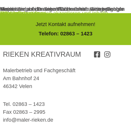
Sie sehen gerade einen Platzhalterinhalt von
Google Maps
. Um auf den eigentlichen Inhalt zuzugreifen, klicken Sie auf die Schaltfläche unten. Bitte beachten Sie, dass dabei Daten an Drittanbieter weitergegeben werden.
Mehr Informationen
Inhalt entsperren
Erforderlichen Service akzeptieren und Inhalte entsperren
Jetzt Kontakt aufnehmen!
Telefon: 02863 – 1423
RIEKEN KREATIVRAUM
Malerbetrieb und Fachgeschäft
Am Bahnhof 24
46342 Velen
Tel. 02863 – 1423
Fax 02863 – 2995
info@maler-rieken.de