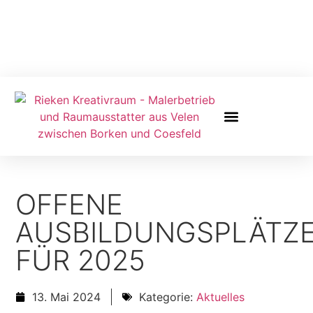
Mo. – Sa. 09.00 – 12.30 Uhr
Mo. & Mi. – Fr. 14.30 – 18.00 Uhr
Aktuelles & Referenzen
OFFENE
AUSBILDUNGSPLÄTZ
FÜR 2025
13. Mai 2024
Kategorie:
Aktuelles